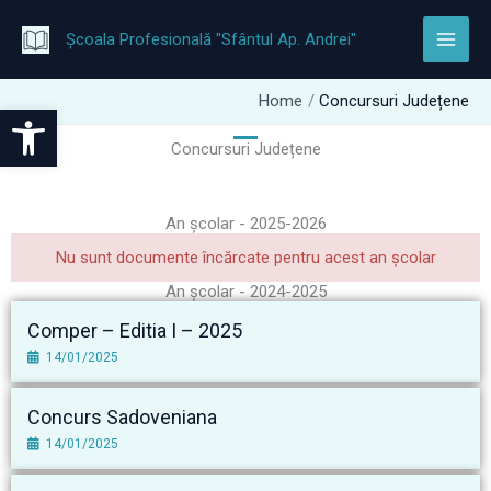
Treci
la
Școala Profesională "Sfântul Ap. Andrei"
conținut
Home
Concursuri Județene
Open toolbar
Concursuri Județene
An școlar - 2025-2026
Nu sunt documente încărcate pentru acest an școlar
An școlar - 2024-2025
Comper – Editia I – 2025
14/01/2025
Concurs Sadoveniana
14/01/2025