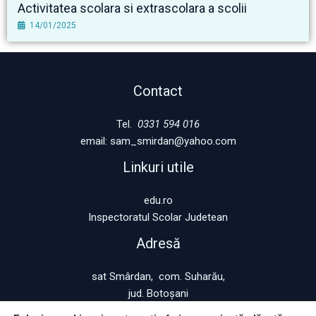
Activitatea scolara si extrascolara a scolii
14/01/2025
Contact
Tel.
0331 594 016
email: sam_smirdan@yahoo.com
Linkuri utile
edu.ro
Inspectoratul Scolar Judetean
Adresă
sat Smârdan, com. Suharău,
jud. Botoșani